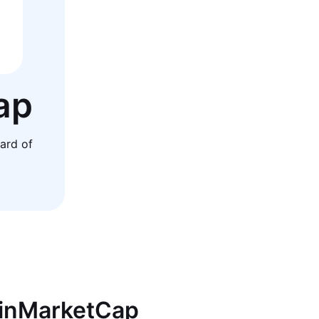
ap
ard of
oinMarketCap