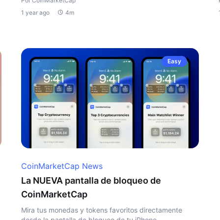
Por CoinMarketCap
1 year ago
4m
Easy
CoinMarketCap News
La NUEVA pantalla de bloqueo de
CoinMarketCap
Mira tus monedas y tokens favoritos directamente
desde la pantalla de bloqueo de tu iPhone.