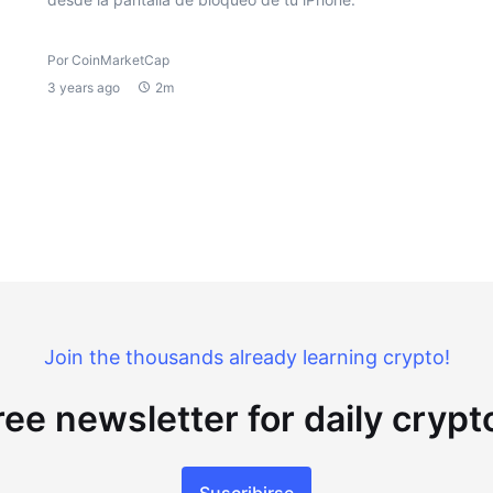
Por CoinMarketCap
3 years ago
2m
Join the thousands already learning crypto!
ree newsletter for daily cryp
Suscribirse