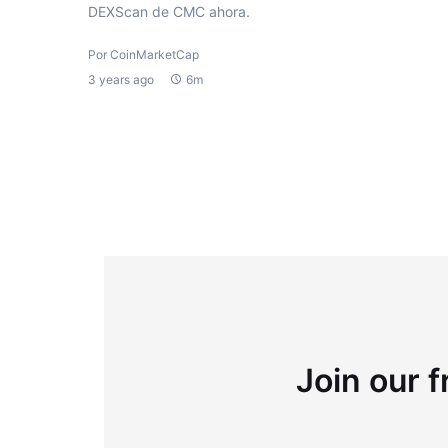
DEXScan de CMC ahora.
Por CoinMarketCap
3 years ago
6m
Join our f