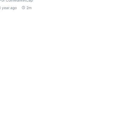
Por CoinMarketCap
1 year ago
2m