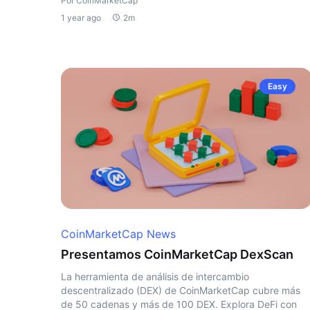
Por CoinMarketCap
1 year ago
2m
Easy
CoinMarketCap News
Presentamos CoinMarketCap DexScan
La herramienta de análisis de intercambio
descentralizado (DEX) de CoinMarketCap cubre más
de 50 cadenas y más de 100 DEX. Explora DeFi con