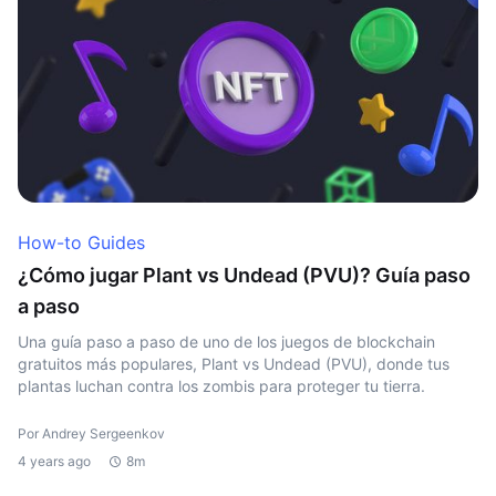
How-to Guides
¿Cómo jugar Plant vs Undead (PVU)? Guía paso
a paso
Una guía paso a paso de uno de los juegos de blockchain
gratuitos más populares, Plant vs Undead (PVU), donde tus
plantas luchan contra los zombis para proteger tu tierra.
Por Andrey Sergeenkov
4 years ago
8m