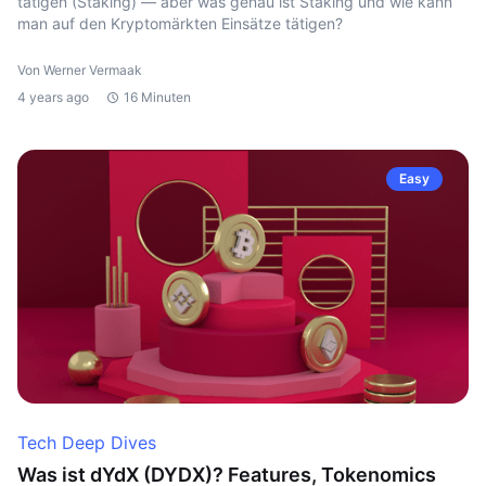
tätigen (Staking) — aber was genau ist Staking und wie kann
man auf den Kryptomärkten Einsätze tätigen?
Von Werner Vermaak
4 years ago
16 Minuten
Easy
Tech Deep Dives
Was ist dYdX (DYDX)? Features, Tokenomics