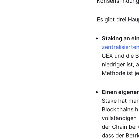
Konsensfindung 
Es gibt drei Ha
Staking an ein
zentralisierte
CEX und die Bö
niedriger ist
Methode ist j
Einen eigene
Stake hat man
Blockchains 
vollständigen
der Chain bei
dass der Betr