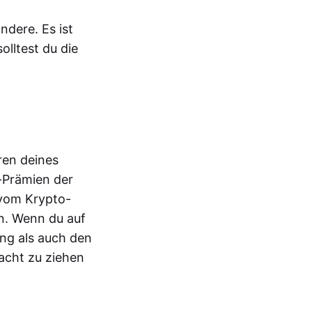
ndere. Es ist
olltest du die
ren deines
g-Prämien der
 vom Krypto-
rn. Wenn du auf
ang als auch den
racht zu ziehen