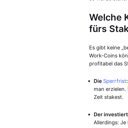
Welche K
fürs Sta
Es gibt keine „
Work-Coins kön
profitabel das 
Die
Sperrfrist
:
man erzielen. 
Zeit stakest.
Der investier
Allerdings: Je