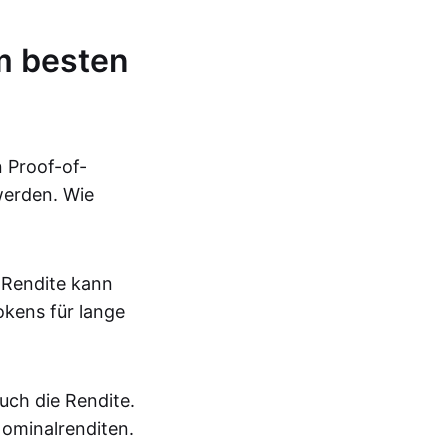
m besten
 Proof-of-
werden. Wie
 Rendite kann
okens für lange
auch die Rendite.
Nominalrenditen.