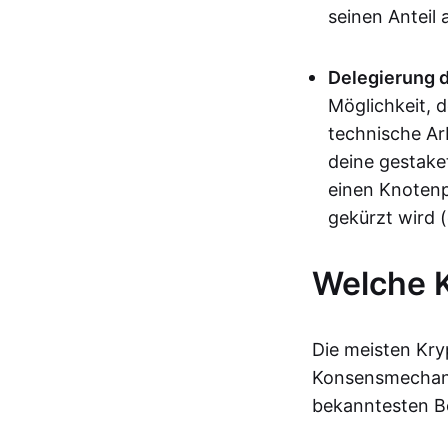
seinen Anteil
Delegierung 
Möglichkeit, d
technische Arb
deine gestaket
einen Knotenpu
gekürzt wird (
Welche 
Die meisten Kr
Konsensmechani
bekanntesten Be