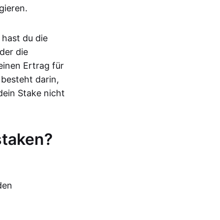
gieren.
hast du die
der die
einen Ertrag für
 besteht darin,
dein Stake nicht
staken?
den