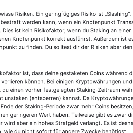
wisse Risiken. Ein geringfügiges Risiko ist „Slashing“
 bestraft werden kann, wenn ein Knotenpunkt Transa
t. Dies ist kein Risikofaktor, wenn du Staking an einer
enen Knotenpunkt korrekt ausführst. Außerdem ist es
npunkt zu finden. Du solltest dir der Risiken aber d
sikofaktor ist, dass deine gestaketen Coins während d
 verlieren können. Bei einigen Kryptowährungen und
 du einen vorher festgelegten Staking-Zeitraum wäh
ht unstaken (entsperren) kannst. Da Kryptowährungen 
Ende der Staking-Periode zwar mehr Coins besitzen,
nen geringeren Wert haben. Teilweise gibt es zwar d
 wird aber ein hohes Strafgeld verlangt. Es ist desh
n, wie du nicht sofort für andere Zwecke benötigst.