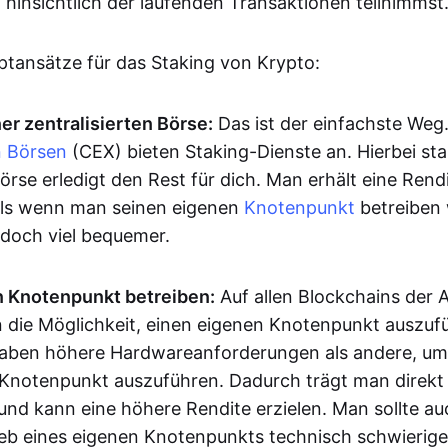
hinsichtlich der laufenden Transaktionen teilnimmst
uptansätze für das Staking von Krypto:
er zentralisierten Börse:
Das ist der einfachste Weg.
n Börsen
(CEX) bieten Staking-Dienste an. Hierbei sta
rse erledigt den Rest für dich. Man erhält eine Rendi
, als wenn man seinen eigenen
Knotenpunkt
betreiben 
edoch viel bequemer.
n Knotenpunkt betreiben:
Auf allen Blockchains der A
 die Möglichkeit, einen eigenen Knotenpunkt auszufü
haben höhere Hardwareanforderungen als andere, um
 Knotenpunkt auszuführen. Dadurch trägt man direkt 
 und kann eine höhere Rendite erzielen. Man sollte a
ieb eines eigenen Knotenpunkts technisch schwieriger