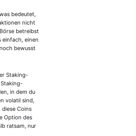
, was bedeutet,
ktionen nicht
 Börse betreibst
 einfach, einen
ennoch bewusst
er Staking-
 Staking-
len, in dem du
volatil sind,
 diese Coins
ie Option des
alb ratsam, nur