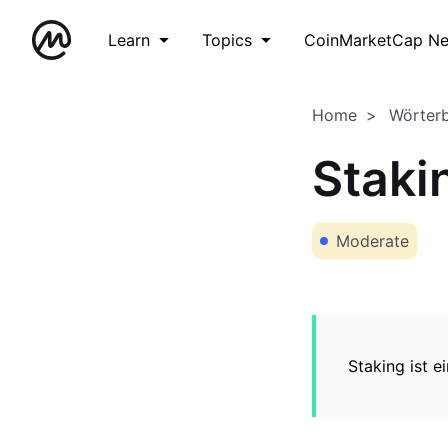
Learn
Topics
CoinMarketCap N
Home
Wörter
Staki
Moderate
Staking ist 