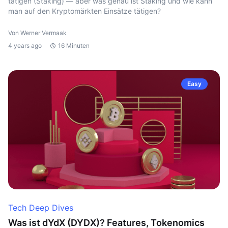
tätigen (Staking) — aber was genau ist Staking und wie kann
man auf den Kryptomärkten Einsätze tätigen?
Von Werner Vermaak
4 years ago
16 Minuten
Easy
Tech Deep Dives
Was ist dYdX (DYDX)? Features, Tokenomics