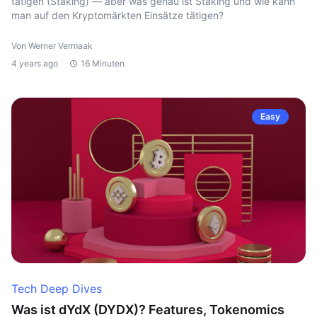
tätigen (Staking) — aber was genau ist Staking und wie kann
man auf den Kryptomärkten Einsätze tätigen?
Von Werner Vermaak
4 years ago
16 Minuten
Easy
Tech Deep Dives
Was ist dYdX (DYDX)? Features, Tokenomics