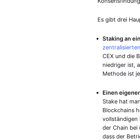
Konsensfindung 
Es gibt drei Ha
Staking an ein
zentralisierte
CEX und die Bö
niedriger ist
Methode ist j
Einen eigene
Stake hat man
Blockchains 
vollständigen
der Chain bei
dass der Betr