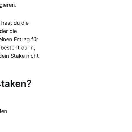
gieren.
hast du die
der die
einen Ertrag für
 besteht darin,
dein Stake nicht
staken?
den