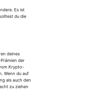
ndere. Es ist
olltest du die
ren deines
g-Prämien der
 vom Krypto-
rn. Wenn du auf
ang als auch den
racht zu ziehen