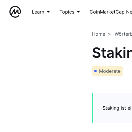
Learn
Topics
CoinMarketCap N
Home
Wörter
Staki
Moderate
Staking ist 