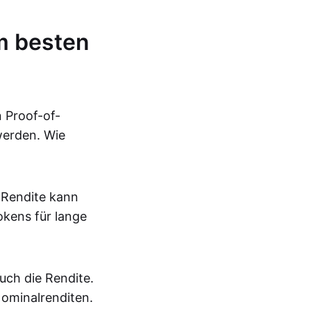
m besten
 Proof-of-
werden. Wie
 Rendite kann
okens für lange
auch die Rendite.
Nominalrenditen.