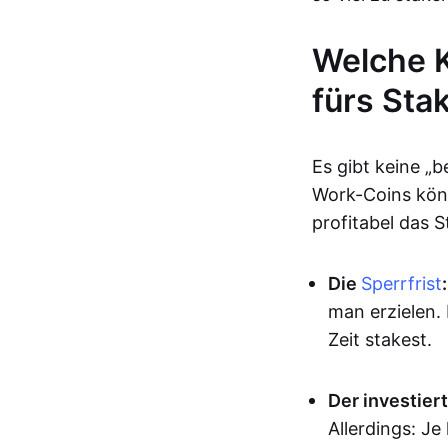
Welche K
fürs Sta
Es gibt keine „
Work-Coins kön
profitabel das 
Die
Sperrfrist
:
man erzielen. 
Zeit stakest.
Der investier
Allerdings: Je