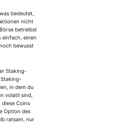
, was bedeutet,
ktionen nicht
 Börse betreibst
 einfach, einen
ennoch bewusst
er Staking-
 Staking-
len, in dem du
volatil sind,
 diese Coins
ie Option des
alb ratsam, nur