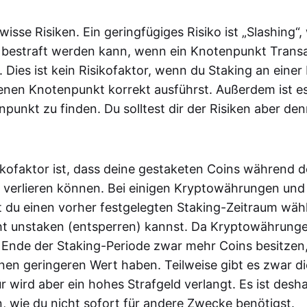
wisse Risiken. Ein geringfügiges Risiko ist „Slashing“
 bestraft werden kann, wenn ein Knotenpunkt Transa
t. Dies ist kein Risikofaktor, wenn du Staking an einer
enen Knotenpunkt korrekt ausführst. Außerdem ist es
npunkt zu finden. Du solltest dir der Risiken aber d
sikofaktor ist, dass deine gestaketen Coins während d
 verlieren können. Bei einigen Kryptowährungen und
 du einen vorher festgelegten Staking-Zeitraum wäh
ht unstaken (entsperren) kannst. Da Kryptowährungen 
Ende der Staking-Periode zwar mehr Coins besitzen,
nen geringeren Wert haben. Teilweise gibt es zwar d
 wird aber ein hohes Strafgeld verlangt. Es ist desh
n, wie du nicht sofort für andere Zwecke benötigst.