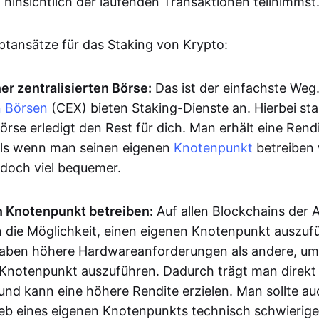
hinsichtlich der laufenden Transaktionen teilnimmst
uptansätze für das Staking von Krypto:
er zentralisierten Börse:
Das ist der einfachste Weg.
n Börsen
(CEX) bieten Staking-Dienste an. Hierbei sta
rse erledigt den Rest für dich. Man erhält eine Rendi
, als wenn man seinen eigenen
Knotenpunkt
betreiben 
edoch viel bequemer.
n Knotenpunkt betreiben:
Auf allen Blockchains der A
 die Möglichkeit, einen eigenen Knotenpunkt auszufü
haben höhere Hardwareanforderungen als andere, um
 Knotenpunkt auszuführen. Dadurch trägt man direkt 
 und kann eine höhere Rendite erzielen. Man sollte a
ieb eines eigenen Knotenpunkts technisch schwieriger