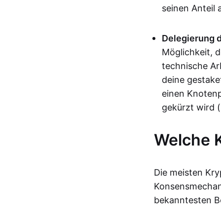
seinen Anteil
Delegierung 
Möglichkeit, d
technische Arb
deine gestaket
einen Knotenpu
gekürzt wird (
Welche 
Die meisten Kr
Konsensmechani
bekanntesten Be