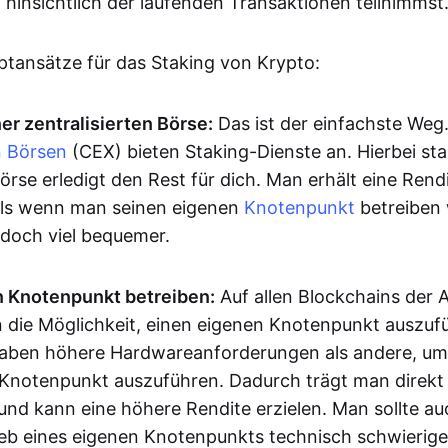
hinsichtlich der laufenden Transaktionen teilnimmst
uptansätze für das Staking von Krypto:
er zentralisierten Börse:
Das ist der einfachste Weg.
n Börsen
(CEX) bieten Staking-Dienste an. Hierbei sta
rse erledigt den Rest für dich. Man erhält eine Rendi
, als wenn man seinen eigenen
Knotenpunkt
betreiben 
edoch viel bequemer.
n Knotenpunkt betreiben:
Auf allen Blockchains der A
 die Möglichkeit, einen eigenen Knotenpunkt auszufü
haben höhere Hardwareanforderungen als andere, um
 Knotenpunkt auszuführen. Dadurch trägt man direkt 
 und kann eine höhere Rendite erzielen. Man sollte a
ieb eines eigenen Knotenpunkts technisch schwieriger