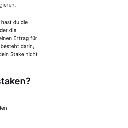
gieren.
hast du die
der die
einen Ertrag für
 besteht darin,
dein Stake nicht
staken?
den