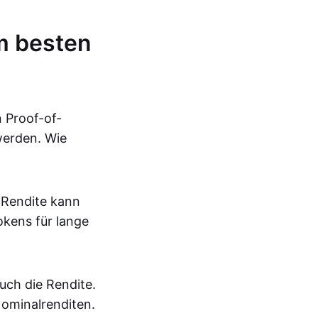
m besten
 Proof-of-
werden. Wie
 Rendite kann
okens für lange
auch die Rendite.
Nominalrenditen.