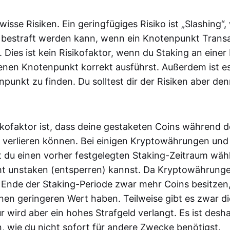
wisse Risiken. Ein geringfügiges Risiko ist „Slashing“
 bestraft werden kann, wenn ein Knotenpunkt Transa
t. Dies ist kein Risikofaktor, wenn du Staking an einer
enen Knotenpunkt korrekt ausführst. Außerdem ist es
npunkt zu finden. Du solltest dir der Risiken aber d
sikofaktor ist, dass deine gestaketen Coins während d
 verlieren können. Bei einigen Kryptowährungen und
 du einen vorher festgelegten Staking-Zeitraum wäh
ht unstaken (entsperren) kannst. Da Kryptowährungen 
Ende der Staking-Periode zwar mehr Coins besitzen,
nen geringeren Wert haben. Teilweise gibt es zwar d
 wird aber ein hohes Strafgeld verlangt. Es ist desh
n, wie du nicht sofort für andere Zwecke benötigst.