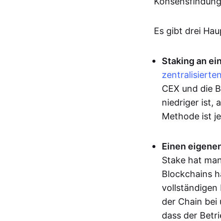
Konsensfindung 
Es gibt drei Ha
Staking an ein
zentralisierte
CEX und die Bö
niedriger ist
Methode ist j
Einen eigene
Stake hat man
Blockchains 
vollständigen
der Chain bei
dass der Betr