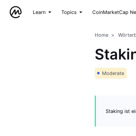
Learn
Topics
CoinMarketCap N
Home
Wörter
Staki
Moderate
Staking ist 