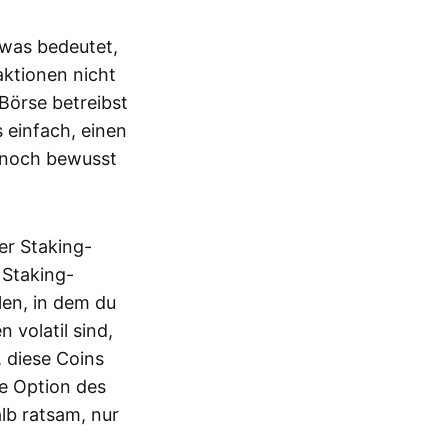
, was bedeutet,
ktionen nicht
 Börse betreibst
 einfach, einen
ennoch bewusst
er Staking-
 Staking-
len, in dem du
volatil sind,
 diese Coins
ie Option des
alb ratsam, nur