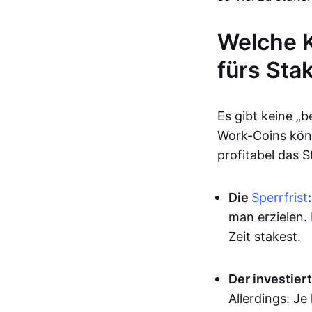
Welche K
fürs Sta
Es gibt keine „
Work-Coins kön
profitabel das 
Die
Sperrfrist
:
man erzielen. 
Zeit stakest.
Der investier
Allerdings: Je