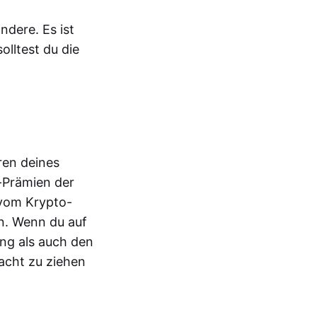
ndere. Es ist
olltest du die
ren deines
g-Prämien der
 vom Krypto-
rn. Wenn du auf
ang als auch den
racht zu ziehen