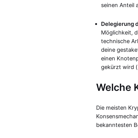
seinen Anteil
Delegierung 
Möglichkeit, d
technische Arb
deine gestaket
einen Knotenpu
gekürzt wird (
Welche 
Die meisten Kr
Konsensmechani
bekanntesten Be