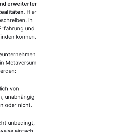
nd erweiterter
Realitäten
. Hier
schreiben, in
 Erfahrung und
finden können.
ieunternehmen
 ein Metaversum
werden:
lich von
n, unabhängig
n oder nicht.
cht unbedingt,
weise einfach