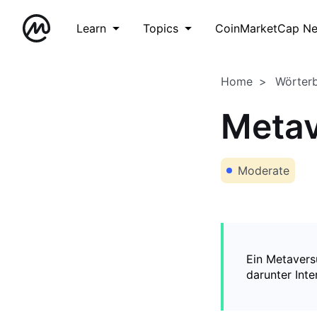
Learn
Topics
CoinMarketCap N
Home
Wörter
Meta
Moderate
Ein Metaversu
darunter Inte