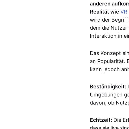
anderen aufkom
Realität wie
VR
wird der Begrif
dem die Nutzer 
Interaktion in 
Das Konzept ei
an Popularität. 
kann jedoch anh
Beständigkeit:
I
Umgebungen gep
davon, ob Nutze
Echtzeit:
Die Er
dass sie live s