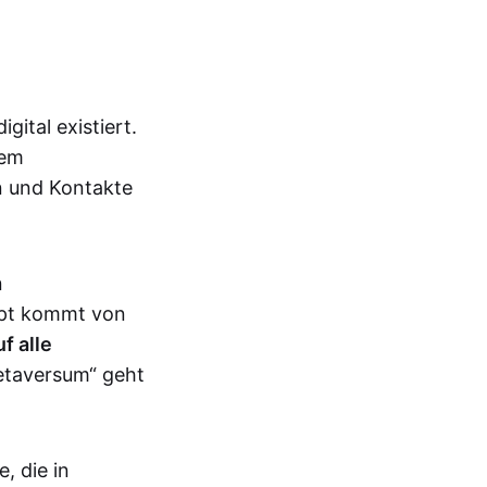
gital existiert.
sem
n und Kontakte
n
ept kommt von
f alle
Metaversum“ geht
, die in