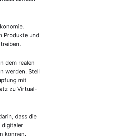
Ökonomie.
um Produkte und
treiben.
en dem realen
n werden. Stell
nüpfung mit
tz zu Virtual-
arin, dass die
digitaler
en können.