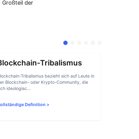
 Großteil der
Blockchain-Tribalismus
Kontoa
lockchain-Tribalismus bezieht sich auf Leute in
Kontoabstrak
er Blockchain- oder Krypto-Community, die
Nutzern erle
ich ideologisc...
interagieren,
ollständige Definition
>
Vollständige