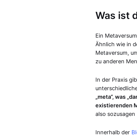
Was ist
Ein Metaversum is
Ähnlich wie in 
Metaversum, um 
zu anderen Men
In der Praxis g
unterschiedlic
„meta“, was „da
existierenden 
also sozusagen ü
Innerhalb der
B