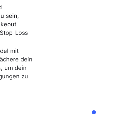
d
u sein,
akeout
 Stop-Loss-
del mit
ächere dein
n, um dein
egungen zu