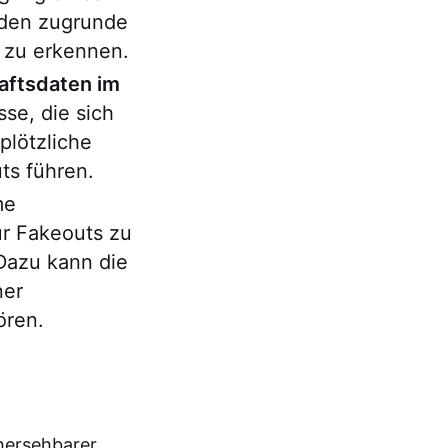
 den zugrunde
 zu erkennen.
aftsdaten im
se, die sich
plötzliche
ts führen.
me
ür Fakeouts zu
Dazu kann die
ner
ören.
hersehbarer