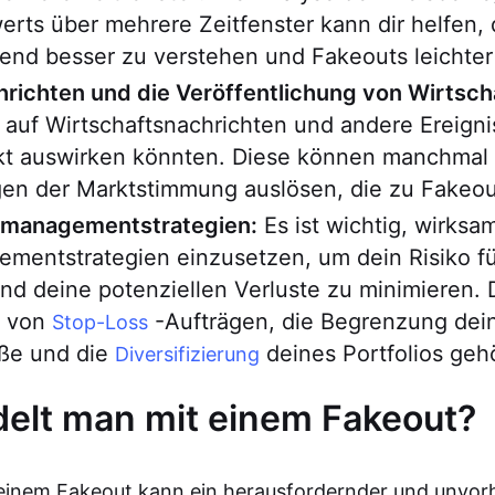
rts über mehrere Zeitfenster kann dir helfen,
end besser zu verstehen und Fakeouts leichter
hrichten und die Veröffentlichung von Wirtsch
auf Wirtschaftsnachrichten und andere Ereignis
kt auswirken könnten. Diese können manchmal 
en der Marktstimmung auslösen, die zu Fakeou
omanagementstrategien:
Es ist wichtig, wirksa
mentstrategien einzusetzen, um dein Risiko f
d deine potenziellen Verluste zu minimieren. 
 von
-Aufträgen, die Begrenzung dei
Stop-Loss
öße und die
deines Portfolios geh
Diversifizierung
elt man mit einem Fakeout?
 einem Fakeout kann ein herausfordernder und unvor