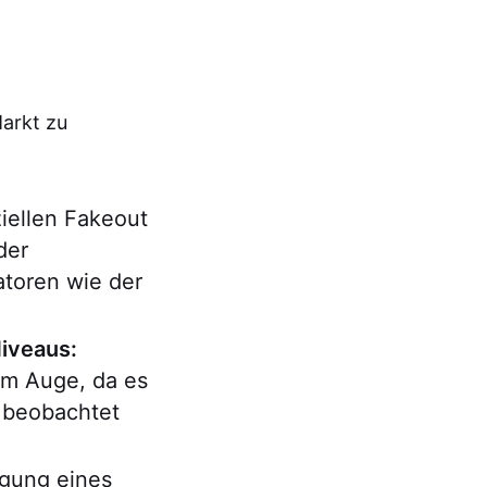
Markt zu
iellen Fakeout
der
toren wie der
iveaus:
im Auge, da es
s beobachtet
gung eines