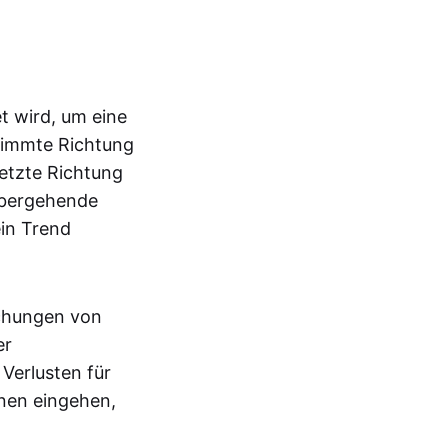
t wird, um eine
stimmte Richtung
etzte Richtung
rübergehende
ein Trend
ichungen von
er
 Verlusten für
onen eingehen,