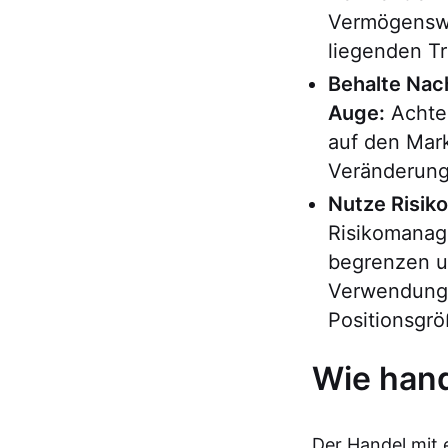
Vermögenswe
liegenden Tr
Behalte Nac
Auge:
Achte 
auf den Mar
Veränderung
Nutze Risik
Risikomanage
begrenzen un
Verwendung
Positionsgr
Wie hand
Der Handel mit