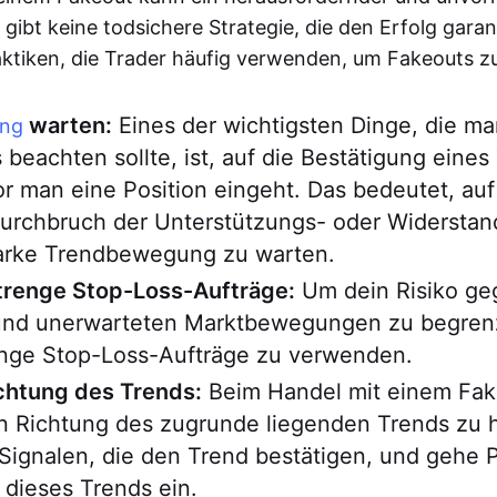
 gibt keine todsichere Strategie, die den Erfolg garant
aktiken, die Trader häufig verwenden, um Fakeouts z
warten:
Eines der wichtigsten Dinge, die m
ung
 beachten sollte, ist, auf die Bestätigung eines
r man eine Position eingeht. Das bedeutet, auf
Durchbruch der Unterstützungs- oder Widerstan
tarke Trendbewegung zu warten.
renge Stop-Loss-Aufträge:
Um dein Risiko ge
 und unerwarteten Marktbewegungen zu begrenz
renge Stop-Loss-Aufträge zu verwenden.
ichtung des Trends:
Beim Handel mit einem Fake
in Richtung des zugrunde liegenden Trends zu 
ignalen, die den Trend bestätigen, und gehe P
 dieses Trends ein.