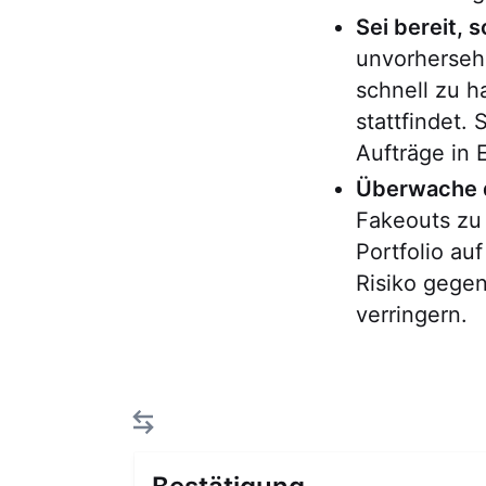
Sei bereit, 
unvorhersehb
schnell zu h
stattfindet.
Aufträge in 
Überwache d
Fakeouts zu
Portfolio au
Risiko gege
verringern.