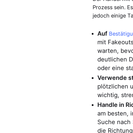
Prozess sein. Es
jedoch einige T
Auf
Bestätig
mit Fakeouts
warten, bevo
deutlichen 
oder eine s
Verwende st
plötzlichen
wichtig, st
Handle in R
am besten, 
Suche nach S
die Richtung