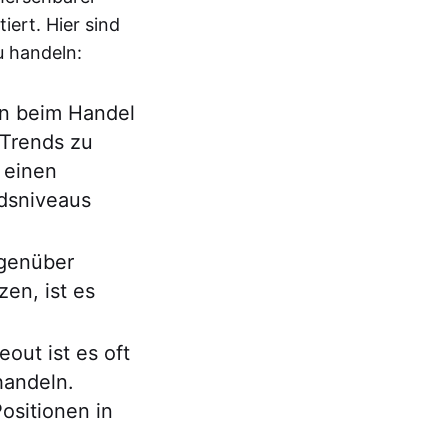
iert. Hier sind
u handeln:
an beim Handel
 Trends zu
 einen
dsniveaus
genüber
en, ist es
out ist es oft
handeln.
ositionen in