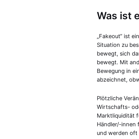
Was ist 
„Fakeout“ ist e
Situation zu be
bewegt, sich da
bewegt. Mit and
Bewegung in ein
abzeichnet, obwo
Plötzliche Verä
Wirtschafts- od
Marktliquidität 
Händler/-innen 
und werden oft 