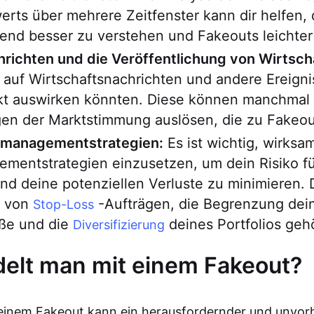
rts über mehrere Zeitfenster kann dir helfen,
end besser zu verstehen und Fakeouts leichter
hrichten und die Veröffentlichung von Wirtsch
auf Wirtschaftsnachrichten und andere Ereignis
kt auswirken könnten. Diese können manchmal 
en der Marktstimmung auslösen, die zu Fakeou
omanagementstrategien:
Es ist wichtig, wirksa
mentstrategien einzusetzen, um dein Risiko f
d deine potenziellen Verluste zu minimieren. 
 von
-Aufträgen, die Begrenzung dei
Stop-Loss
öße und die
deines Portfolios geh
Diversifizierung
elt man mit einem Fakeout?
 einem Fakeout kann ein herausfordernder und unvor