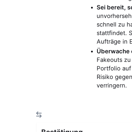
Sei bereit, 
unvorhersehb
schnell zu h
stattfindet.
Aufträge in 
Überwache d
Fakeouts zu
Portfolio au
Risiko gege
verringern.