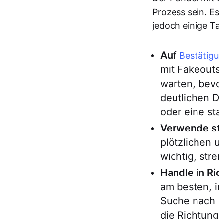
Prozess sein. Es
jedoch einige T
Auf
Bestätig
mit Fakeouts
warten, bevo
deutlichen 
oder eine s
Verwende st
plötzlichen
wichtig, st
Handle in R
am besten, 
Suche nach S
die Richtung