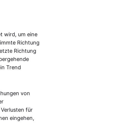
t wird, um eine
stimmte Richtung
etzte Richtung
rübergehende
ein Trend
ichungen von
er
 Verlusten für
onen eingehen,