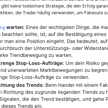
 gibt keine todsichere Strategie, die den Erfolg garant
aktiken, die Trader häufig verwenden, um Fakeouts z
warten:
Eines der wichtigsten Dinge, die m
ung
 beachten sollte, ist, auf die Bestätigung eines
r man eine Position eingeht. Das bedeutet, auf
Durchbruch der Unterstützungs- oder Widerstan
tarke Trendbewegung zu warten.
renge Stop-Loss-Aufträge:
Um dein Risiko ge
 und unerwarteten Marktbewegungen zu begrenz
renge Stop-Loss-Aufträge zu verwenden.
ichtung des Trends:
Beim Handel mit einem Fake
in Richtung des zugrunde liegenden Trends zu 
ignalen, die den Trend bestätigen, und gehe P
 dieses Trends ein.