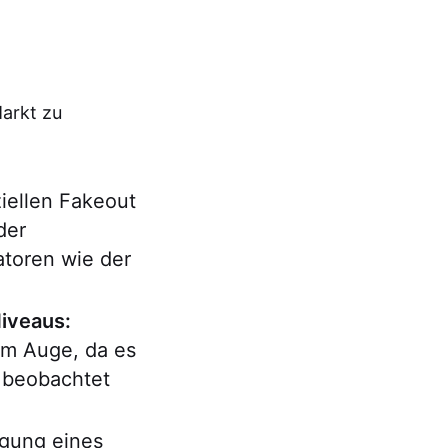
Markt zu
iellen Fakeout
der
toren wie der
iveaus:
im Auge, da es
s beobachtet
gung eines