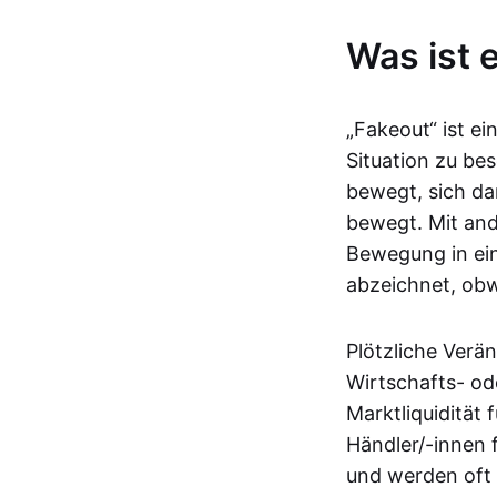
Was ist 
„Fakeout“ ist e
Situation zu be
bewegt, sich da
bewegt. Mit and
Bewegung in ein
abzeichnet, obwo
Plötzliche Verä
Wirtschafts- od
Marktliquidität 
Händler/-innen 
und werden oft 