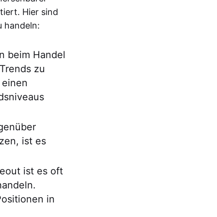
iert. Hier sind
u handeln:
an beim Handel
 Trends zu
 einen
dsniveaus
genüber
en, ist es
out ist es oft
handeln.
ositionen in