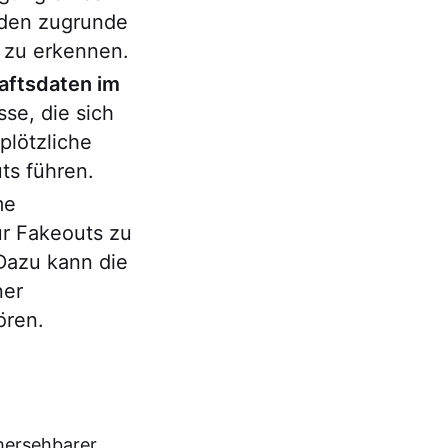
 den zugrunde
 zu erkennen.
aftsdaten im
se, die sich
plötzliche
ts führen.
me
ür Fakeouts zu
Dazu kann die
ner
ören.
hersehbarer