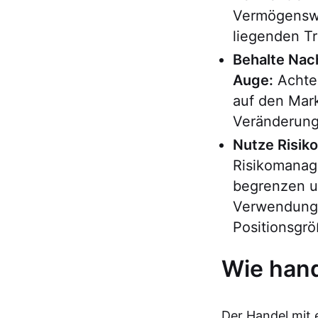
Vermögenswe
liegenden Tr
Behalte Nac
Auge:
Achte 
auf den Mar
Veränderung
Nutze Risik
Risikomanage
begrenzen un
Verwendung
Positionsgr
Wie hand
Der Handel mit