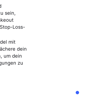
d
u sein,
akeout
 Stop-Loss-
del mit
ächere dein
n, um dein
egungen zu