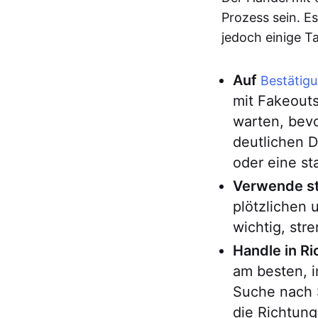
Prozess sein. Es
jedoch einige T
Auf
Bestätig
mit Fakeouts
warten, bevo
deutlichen 
oder eine s
Verwende st
plötzlichen
wichtig, st
Handle in R
am besten, 
Suche nach S
die Richtung