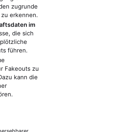
 den zugrunde
 zu erkennen.
aftsdaten im
se, die sich
plötzliche
ts führen.
me
ür Fakeouts zu
Dazu kann die
ner
ören.
hersehbarer