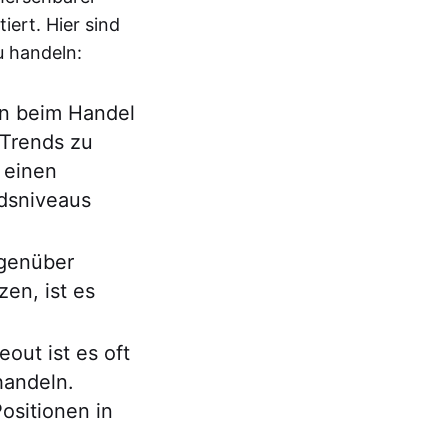
iert. Hier sind
u handeln:
an beim Handel
 Trends zu
 einen
dsniveaus
genüber
en, ist es
out ist es oft
handeln.
ositionen in