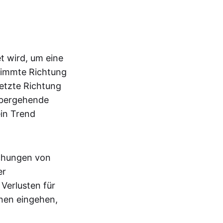
t wird, um eine
stimmte Richtung
etzte Richtung
rübergehende
ein Trend
ichungen von
er
 Verlusten für
onen eingehen,