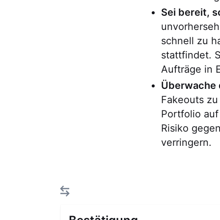
Sei bereit, 
unvorhersehb
schnell zu h
stattfindet.
Aufträge in 
Überwache d
Fakeouts zu
Portfolio au
Risiko gege
verringern.