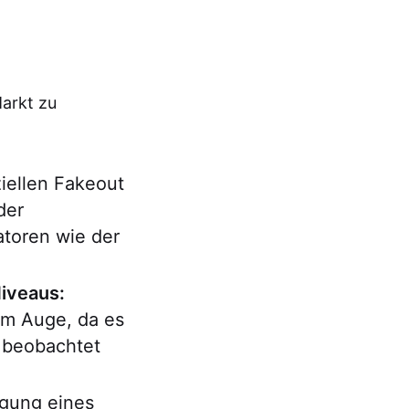
Markt zu
iellen Fakeout
der
toren wie der
iveaus:
im Auge, da es
s beobachtet
gung eines