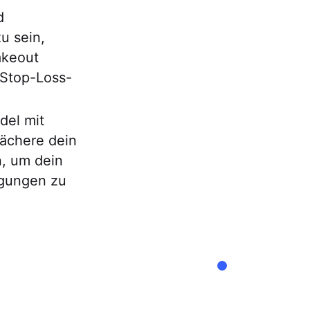
d
u sein,
akeout
 Stop-Loss-
del mit
ächere dein
n, um dein
egungen zu