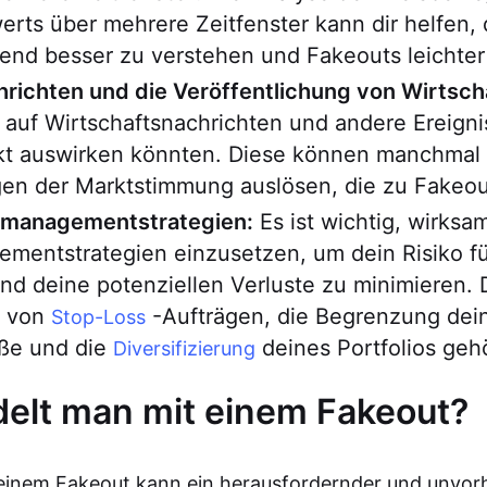
rts über mehrere Zeitfenster kann dir helfen,
end besser zu verstehen und Fakeouts leichter
hrichten und die Veröffentlichung von Wirtsch
auf Wirtschaftsnachrichten und andere Ereignis
kt auswirken könnten. Diese können manchmal 
en der Marktstimmung auslösen, die zu Fakeou
omanagementstrategien:
Es ist wichtig, wirksa
mentstrategien einzusetzen, um dein Risiko f
d deine potenziellen Verluste zu minimieren. 
 von
-Aufträgen, die Begrenzung dei
Stop-Loss
öße und die
deines Portfolios geh
Diversifizierung
elt man mit einem Fakeout?
 einem Fakeout kann ein herausfordernder und unvor