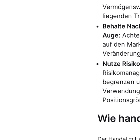
Vermögenswe
liegenden Tr
Behalte Nac
Auge:
Achte 
auf den Mar
Veränderung
Nutze Risik
Risikomanage
begrenzen un
Verwendung
Positionsgr
Wie hand
Der Handel mit