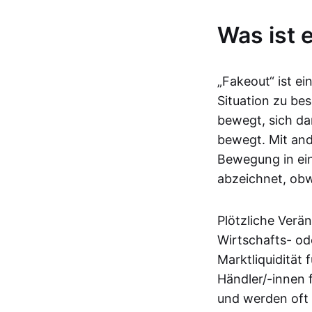
Was ist 
„Fakeout“ ist e
Situation zu be
bewegt, sich da
bewegt. Mit and
Bewegung in ein
abzeichnet, obwo
Plötzliche Verä
Wirtschafts- od
Marktliquidität 
Händler/-innen 
und werden oft 