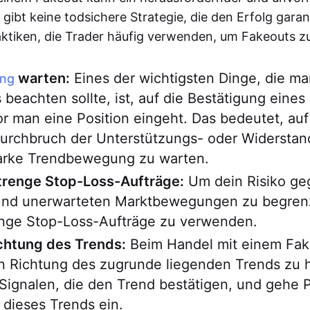
 gibt keine todsichere Strategie, die den Erfolg garant
aktiken, die Trader häufig verwenden, um Fakeouts z
warten:
Eines der wichtigsten Dinge, die m
ung
 beachten sollte, ist, auf die Bestätigung eines
r man eine Position eingeht. Das bedeutet, auf
Durchbruch der Unterstützungs- oder Widerstan
tarke Trendbewegung zu warten.
renge Stop-Loss-Aufträge:
Um dein Risiko ge
 und unerwarteten Marktbewegungen zu begrenz
renge Stop-Loss-Aufträge zu verwenden.
ichtung des Trends:
Beim Handel mit einem Fake
in Richtung des zugrunde liegenden Trends zu 
ignalen, die den Trend bestätigen, und gehe P
 dieses Trends ein.