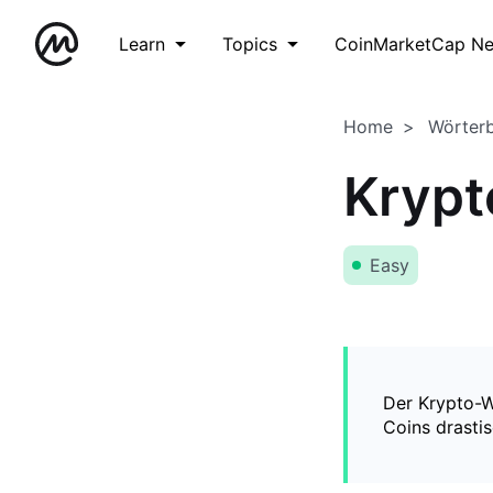
Learn
Topics
CoinMarketCap N
Home
Wörter
Krypt
Easy
Der Krypto-Wi
Coins drasti