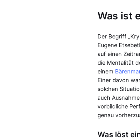
Was ist 
Der Begriff „K
Eugene Etsebeth
auf einen Zeitr
die Mentalität d
einem
Bärenmar
Einer davon war
solchen Situati
auch Ausnahmen 
vorbildliche Per
genau vorherzu
Was löst ei