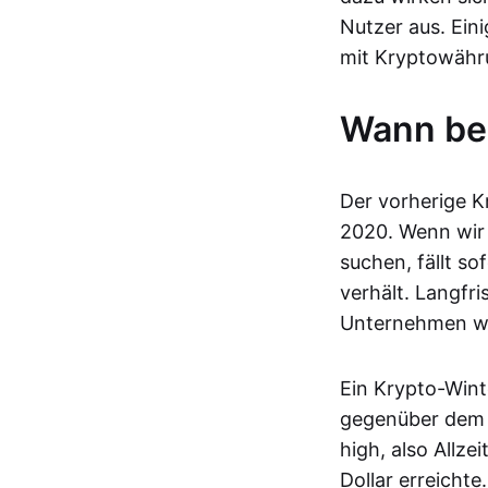
Nutzer aus. Ein
mit Kryptowähr
Wann beg
Der vorherige 
2020. Wenn wir 
suchen, fällt so
verhält. Langfr
Unternehmen wac
Ein Krypto-Wint
gegenüber dem v
high, also Allz
Dollar erreicht