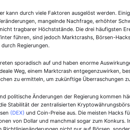
er kann durch viele Faktoren ausgelöst werden. Eini
Veränderungen, mangelnde Nachfrage, erhöhter Schw
icht tragbarer Höchststände. Die drei häufigsten Ere
nter führen, sind jedoch Marktcrashs, Börsen-Hacks
 durch Regierungen.
reten sporadisch auf und haben enorme Auswirkunge
ideale Weg, einem Marktcrash entgegenzuwirken, bes
chen zu ermitteln, um zukünftige Überraschungen z
nd politische Änderungen der Regierung kommen häu
 die Stabilität der zentralisierten Kryptowährungsbör
rsen
(DEX)
und Coin-Preise aus. Die meisten Hacks f
lionen von Dollar und manchmal sogar zum Konkurs. 
h Richtlinienänderungen nicht nur auf Börsen, sonde