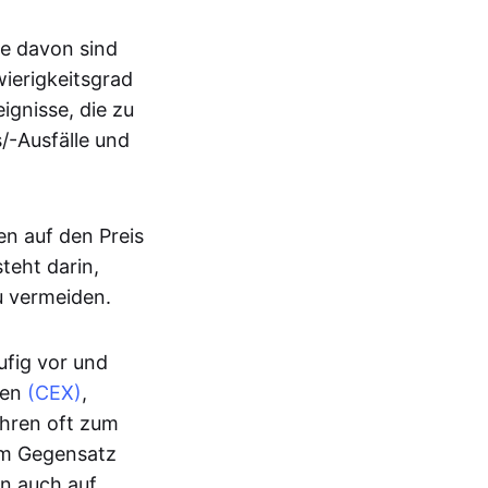
ge davon sind
ierigkeitsgrad
ignisse, die zu
/-Ausfälle und
n auf den Preis
teht darin,
u vermeiden.
fig vor und
sen
(CEX)
,
ühren oft zum
Im Gegensatz
rn auch auf