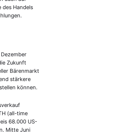
e des Handels
ahlungen.
s Dezember
ie Zukunft
neller Bärenmarkt
end stärkere
stellen können.
sverkauf
H (all-time
reis 68.000 US-
. Mitte Juni