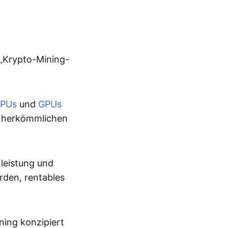
 „Krypto-Mining-
PUs
und
GPUs
uf herkömmlichen
leistung und
den, rentables
ning konzipiert