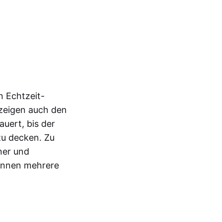
n Echtzeit-
e zeigen auch den
auert, bis der
zu decken. Zu
ner und
können mehrere