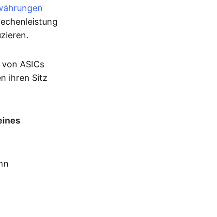
währungen
Rechenleistung
zieren.
e von ASICs
n ihren Sitz
eines
nn