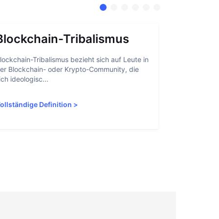
Blockchain-Tribalismus
Kontoa
lockchain-Tribalismus bezieht sich auf Leute in
Kontoabstrak
er Blockchain- oder Krypto-Community, die
Nutzern erle
ich ideologisc...
interagieren,
ollständige Definition
>
Vollständige