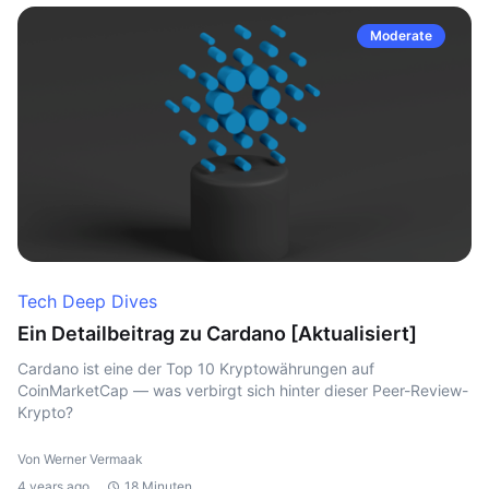
Moderate
Tech Deep Dives
Ein Detailbeitrag zu Cardano [Aktualisiert]
Cardano ist eine der Top 10 Kryptowährungen auf
CoinMarketCap — was verbirgt sich hinter dieser Peer-Review-
Krypto?
Von Werner Vermaak
4 years ago
18 Minuten