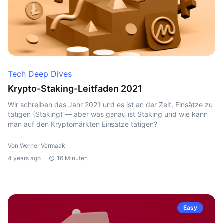
Tech Deep Dives
Krypto-Staking-Leitfaden 2021
Wir schreiben das Jahr 2021 und es ist an der Zeit, Einsätze zu
tätigen (Staking) — aber was genau ist Staking und wie kann
man auf den Kryptomärkten Einsätze tätigen?
Von Werner Vermaak
4 years ago
16 Minuten
Easy