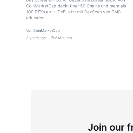
CoinMarketCap deckt über 50 Chains und mehr als
100 DEXs ab — DeFi jetzt mit DexScan von CMC
erkunden.
Von CoinMarketCap
3 years ago
6 Minuten
Join our f