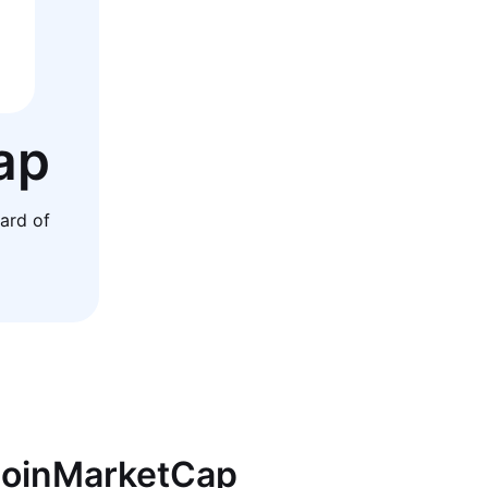
ap
ard of
 CoinMarketCap