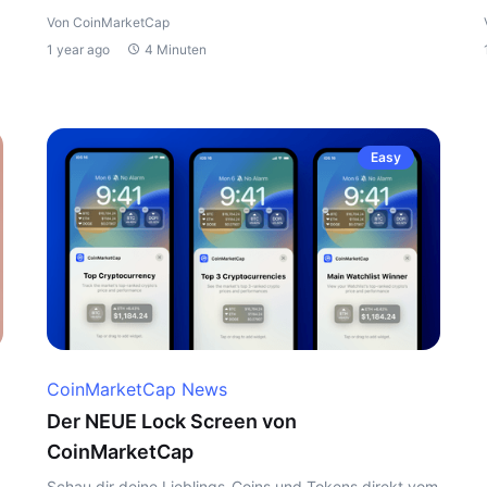
Von CoinMarketCap
1 year ago
4 Minuten
Easy
CoinMarketCap News
Der NEUE Lock Screen von
CoinMarketCap
Schau dir deine Lieblings-Coins und Tokens direkt vom