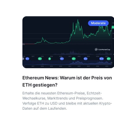
Moderate
Ethereum News: Warum ist der Preis von
ETH gestiegen?
Erhalte die neuesten Ethereum-Preise, Echtzeit-
Wechselkurse, Markttrends und Preisprognosen.
Verfolge ETH zu USD und bleibe mit aktuellen Krypto-
Daten auf dem Laufenden.