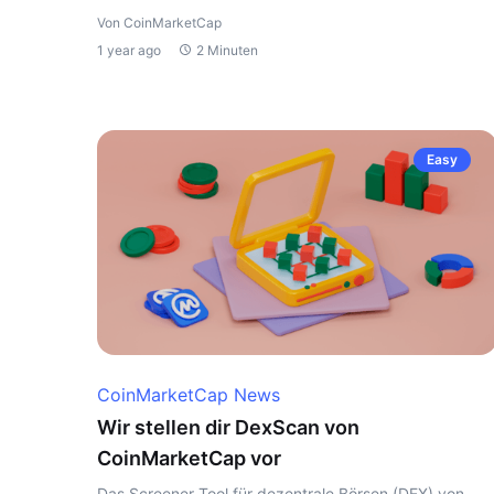
Von CoinMarketCap
1 year ago
2 Minuten
Easy
CoinMarketCap News
Wir stellen dir DexScan von
CoinMarketCap vor
Das Screener-Tool für dezentrale Börsen (DEX) von