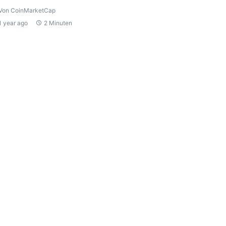
Von CoinMarketCap
1 year ago
2 Minuten