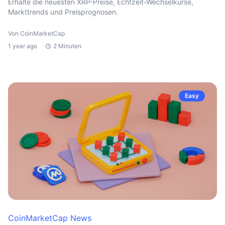
Erhalte die neuesten XRP-Preise, Echtzeit-Wechselkurse,
Markttrends und Preisprognosen.
Von CoinMarketCap
1 year ago
2 Minuten
Easy
CoinMarketCap News